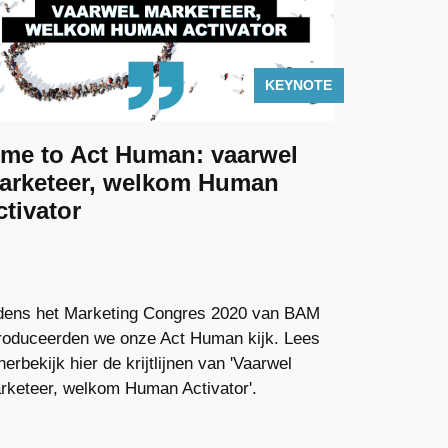
KEYNOTE
ARTICLE
ime to Act Human: vaarwel
arketeer, welkom Human
ctivator
jdens het Marketing Congres 2020 van BAM
troduceerden we onze Act Human kijk. Lees
herbekijk hier de krijtlijnen van 'Vaarwel
rketeer, welkom Human Activator'.