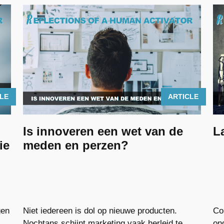
CLE
ARTICLE
Is innoveren een wet van de
L
ie
meden en perzen?
gen
Niet iedereen is dol op nieuwe producten.
Co
Nochtans schijnt marketing vaak herleid te
on