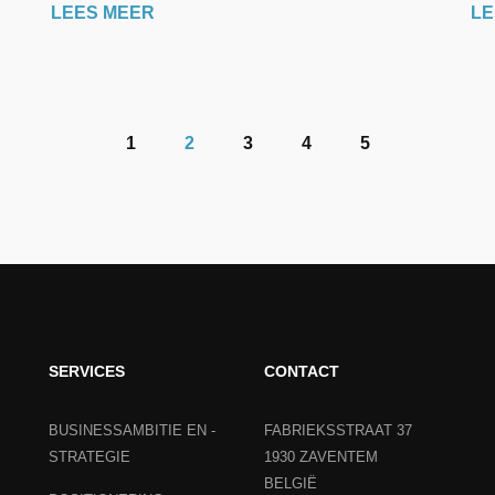
LEES MEER
LE
1
2
3
4
5
SERVICES
CONTACT
BUSINESSAMBITIE EN -
FABRIEKSSTRAAT 37
STRATEGIE
1930 ZAVENTEM
BELGIË