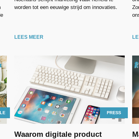
n
worden tot een eeuwige strijd om innovaties.
Zo
de
ons
LEES MEER
LE
CLE
ARTICLE
PRESS
Waarom digitale product
M