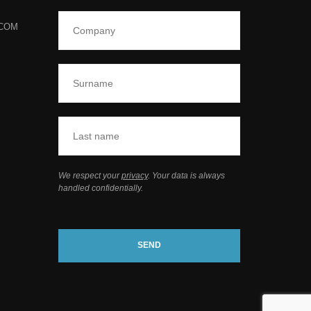
.COM
We respect your
privacy
. Your data is always
handled confidentially.
SEND