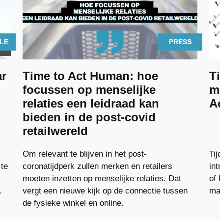
CLE
PRESS
ar
Time to Act Human: hoe
T
focussen op menselijke
m
relaties een leidraad kan
A
bieden in de post-covid
retailwereld
Om relevant te blijven in het post-
Ti
 te
coronatijdperk zullen merken en retailers
in
moeten inzetten op menselijke relaties. Dat
of 
.
vergt een nieuwe kijk op de connectie tussen
ma
de fysieke winkel en online.