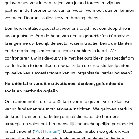
geloven steevast in een traject van joined forces en zijn uw
partner in de heroriëntatie: samen weten we meer, samen kunnen
we meer. Daarom: collectively embracing chaos.
Een heroriëntatietraject start voor ons altijd met een deep dive in
uw organisatie. Aan de hand van een uitgebreide ‘as is’ analyse
brengen we uw bedrijf, de sector waarin u actief bent, uw klanten
en de marketing- en communicatie enablers in kaart. We
confronteren uw inside-out visie met het outside-in perspectief om
zo de hiaten te identificeren: waar zitten de grootste knelpunten,
op welke key succesfactoren kan uw organisatie verder bouwen?
Heroriëntatie vanuit motivationeel denken, gefundeerde
tools en methodologieën
Om samen met u de heroriëntatie vorm te geven, vertrekken we
vanuit fundamentele motivationele inzichten. We geloven sterk in
de kracht van een marketingaanpak die naast de business
strategie en sales ook het menselijk-maatschappelijke perspectief
in acht neemt (
“Act Human”
). Daarnaast maken we gebruik van
verschillende onderbouwde tools en methodologieën die hun