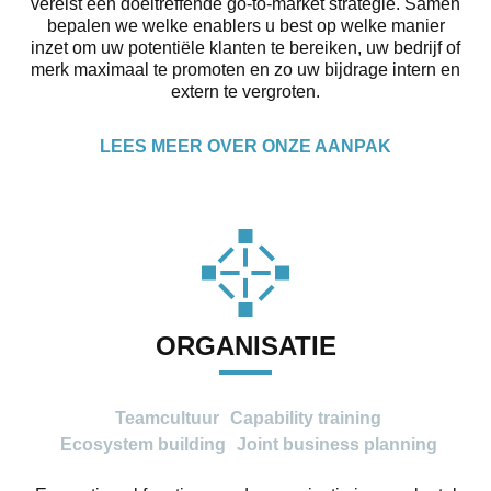
vereist een doeltreffende go-to-market strategie. Samen
bepalen we welke enablers u best op welke manier
inzet om uw potentiële klanten te bereiken, uw bedrijf of
merk maximaal te promoten en zo uw bijdrage intern en
extern te vergroten.
LEES MEER OVER ONZE AANPAK
ORGANISATIE
Teamcultuur
Capability training
Ecosystem building
Joint business planning