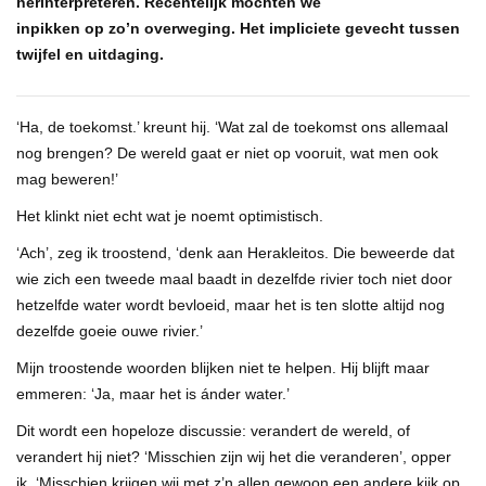
herinterpreteren. Recentelijk mochten we
inpikken op zo’n overweging. Het impliciete gevecht tussen
twijfel en uitdaging.
‘Ha, de toekomst.’ kreunt hij. ‘Wat zal de toekomst ons allemaal
nog brengen? De wereld gaat er niet op vooruit, wat men ook
mag beweren!’
Het klinkt niet echt wat je noemt optimistisch.
‘Ach’, zeg ik troostend, ‘denk aan Herakleitos. Die beweerde dat
wie zich een tweede maal baadt in dezelfde rivier toch niet door
hetzelfde water wordt bevloeid, maar het is ten slotte altijd nog
dezelfde goeie ouwe rivier.’
Mijn troostende woorden blijken niet te helpen. Hij blijft maar
emmeren: ‘Ja, maar het is ánder water.’
Dit wordt een hopeloze discussie: verandert de wereld, of
verandert hij niet? ‘Misschien zijn wij het die veranderen’, opper
ik. ‘Misschien krijgen wij met z’n allen gewoon een andere kijk op