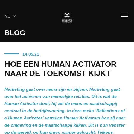
NL
BLOG
14.05.21
HOE EEN HUMAN ACTIVATOR
NAAR DE TOEKOMST KIJKT
Marketing gaat over mens zijn én blijven. Marketing gaat
over het activeren van menselijke relaties. Dit is wat de
Human Activator doet; hij zet de mens en maatschappij
centraal in de bedrijfsvoering. In deze reeks ‘Reflections of
a Human Activator’ vertellen Human Activators hoe zij naar
de omgeving en de maatschappij kijken. Dit is hun venster
op de wereld, op hun eigen manier gebracht. Telkens