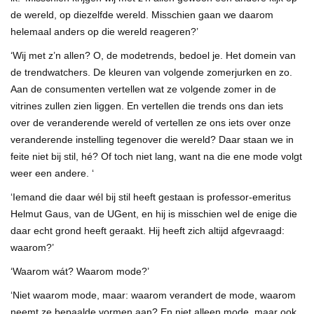
de wereld, op diezelfde wereld. Misschien gaan we daarom
helemaal anders op die wereld reageren?’
‘Wij met z’n allen? O, de modetrends, bedoel je. Het domein van
de trendwatchers. De kleuren van volgende zomerjurken en zo.
Aan de consumenten vertellen wat ze volgende zomer in de
vitrines zullen zien liggen. En vertellen die trends ons dan iets
over de veranderende wereld of vertellen ze ons iets over onze
veranderende instelling tegenover die wereld? Daar staan we in
feite niet bij stil, hé? Of toch niet lang, want na die ene mode volgt
weer een andere. ‘
‘Iemand die daar wél bij stil heeft gestaan is professor-emeritus
Helmut Gaus, van de UGent, en hij is misschien wel de enige die
daar echt grond heeft geraakt. Hij heeft zich altijd afgevraagd:
waarom?’
‘Waarom wát? Waarom mode?’
‘Niet waarom mode, maar: waarom verandert de mode, waarom
neemt ze bepaalde vormen aan? En niet alleen mode, maar ook