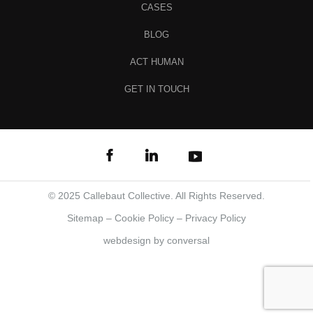
CASES
BLOG
ACT HUMAN
GET IN TOUCH
© 2025 Callebaut Collective. All Rights Reserved.
Sitemap
–
Cookie Policy
–
Privacy Policy
webdesign
by conversal