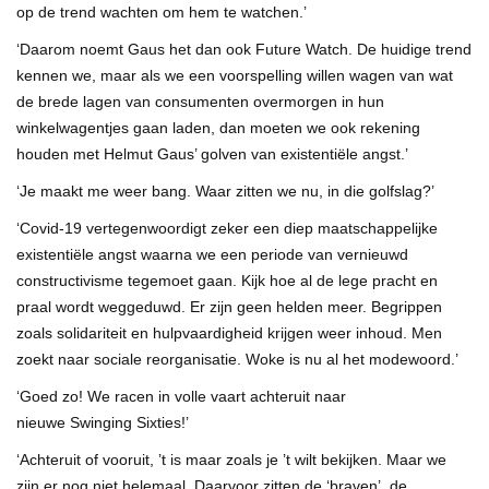
op de trend wachten om hem te watchen.’
‘Daarom noemt Gaus het dan ook Future Watch. De huidige trend
kennen we, maar als we een voorspelling willen wagen van wat
de brede lagen van consumenten overmorgen in hun
winkelwagentjes gaan laden, dan moeten we ook rekening
houden met Helmut Gaus’ golven van existentiële angst.’
‘Je maakt me weer bang. Waar zitten we nu, in die golfslag?’
‘Covid-19 vertegenwoordigt zeker een diep maatschappelijke
existentiële angst waarna we een periode van vernieuwd
constructivisme tegemoet gaan. Kijk hoe al de lege pracht en
praal wordt weggeduwd. Er zijn geen helden meer. Begrippen
zoals solidariteit en hulpvaardigheid krijgen weer inhoud. Men
zoekt naar sociale reorganisatie. Woke is nu al het modewoord.’
‘Goed zo! We racen in volle vaart achteruit naar
nieuwe Swinging Sixties!’
‘Achteruit of vooruit, ’t is maar zoals je ’t wilt bekijken. Maar we
zijn er nog niet helemaal. Daarvoor zitten de ‘braven’, de