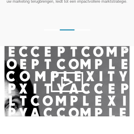
uw marketing terugbrengen, leidt tot een impactvollere marktstrategie.