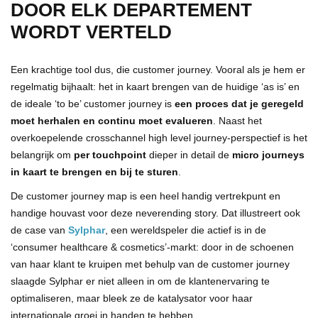
DOOR ELK DEPARTEMENT
WORDT VERTELD
Een krachtige tool dus, die customer journey. Vooral als je hem er
regelmatig bijhaalt: het in kaart brengen van de huidige ‘as is’ en
de ideale ‘to be’ customer journey is
een proces dat je geregeld
moet herhalen en continu moet evalueren
. Naast het
overkoepelende crosschannel high level journey-perspectief is het
belangrijk om
per touchpoint
dieper in detail de
micro journeys
in kaart te brengen en bij te sturen
.
De customer journey map is een heel handig vertrekpunt en
handige houvast voor deze neverending story. Dat illustreert ook
de case van
Sylphar
, een wereldspeler die actief is in de
‘consumer healthcare & cosmetics’-markt: door in de schoenen
van haar klant te kruipen met behulp van de customer journey
slaagde Sylphar er niet alleen in om de klantenervaring te
optimaliseren, maar bleek ze de katalysator voor haar
internationale groei in handen te hebben.