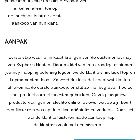
pushcommunicati
e
en
spitste
Sylphar
zich
enkel en alleen toe op
de
touchpoints
bij de eerste
aankoop
van hun
klant.
AANPAK
Eerste stap was het in kaart brengen van de customer journey
van Sylphar’s klanten.
Door middel van e
en grondige
customer
journey mapping
oefening
legde
n we
de klantre
is, inclusief top-en
flopmomenten, bloot. Zo werd
duidelijk dat
no
gal wat klanten
afhaken na de eerste aankoop, omdat ze niet
begrepen
hoe ze
het product
correct moesten gebruiken
. Gevolg: negatieve
productervaringen en slechte online reviews, wat op zijn beurt
een flinke rem was op de online oriëntatie en verkoop.
D
oor niet
naar
de klant
te luisteren na de aankoop
, liep
de
klantreis
vaak
met een sisser af.