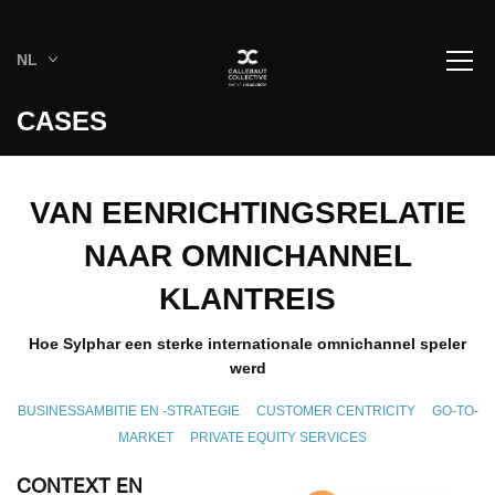
NL
CASES
VAN EENRICHTINGSRELATIE
NAAR OMNICHANNEL
KLANTREIS
Hoe Sylphar een sterke internationale omnichannel speler
werd
BUSINESSAMBITIE EN -STRATEGIE
CUSTOMER CENTRICITY
GO-TO-
MARKET
PRIVATE EQUITY SERVICES
CONTEXT EN