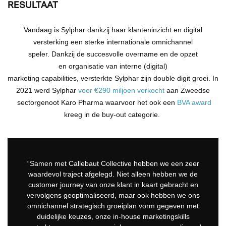
RESULTAAT
Vandaag is Sylphar
dankzij haar klanteninzicht en digital
versterking
een sterke internationale omnichannel
speler.
Dankzij
de succesvolle overname en
de opzet
en
organisatie
van interne (digital)
marketing
capabilities
,
versterkte
Sylphar
zijn
double digit groei.
In
2021 werd Sylphar
voor €290 miljoen verkocht
aan Zweedse
sectorgenoot Karo Pharma waarvoor het ook een
BVA award
kreeg in de buy-out categorie.
“Samen met Callebaut Collective hebben we een zeer
waardevol traject afgelegd. Niet alleen hebben we de
customer journey van onze klant in kaart gebracht en
vervolgens geoptimaliseerd, maar ook hebben we ons
omnichannel strategisch groeiplan vorm gegeven met
duidelijke keuzes, onze in-house marketingskills