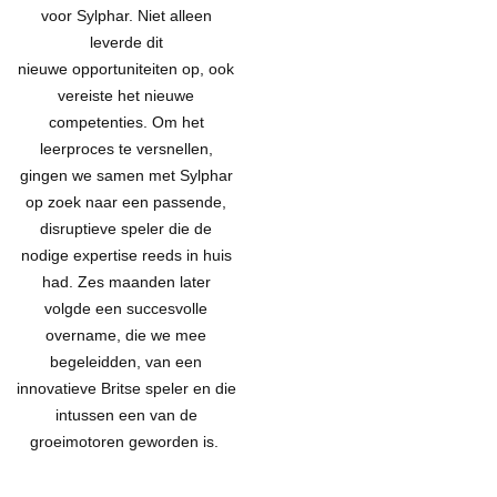
voor Sylphar
.
Niet alleen
leverde dit
nieu
we
opportuniteiten op, ook
v
ereiste het nieuwe
competenties.
Om het
leerproces te versnellen,
gingen we samen met Sylphar
op zoek
naar een passende,
disruptieve speler
die
de
nodige expertise reeds in huis
had.
Zes maanden later
volgde een succesvolle
overname
, die we mee
begeleidden,
van een
innovatieve
Britse
speler
en
die
intussen een van de
groeimotoren geworden is
.