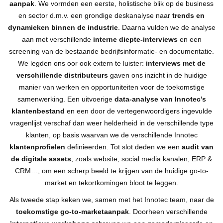
aanpak
. We vormden een eerste, holistische blik op de business
en sector d.m.v. een grondige deskanalyse naar
trends en
dynamieken binnen de industrie
. Daarna vulden we de analyse
aan met verschillende
interne diepte-interviews
en een
screening van de bestaande bedrijfsinformatie- en documentatie.
We legden ons oor ook extern te luister:
interviews met de
verschillende distributeurs
gaven ons inzicht in de huidige
manier van werken en opportuniteiten voor de toekomstige
samenwerking. Een uitvoerige
data-analyse van Innotec’s
klantenbestand
en een door de vertegenwoordigers ingevulde
vragenlijst verschaf dan weer helderheid in de verschillende type
klanten, op basis waarvan we de verschillende Innotec
klantenprofielen
definieerden. Tot slot deden we een
audit van
de digitale assets
, zoals website, social media kanalen, ERP &
CRM…, om een scherp beeld te krijgen van de huidige go-to-
market en tekortkomingen bloot te leggen.
Als tweede stap keken we, samen met het Innotec team, naar de
toekomstige go-to-marketaanpak
. Doorheen verschillende