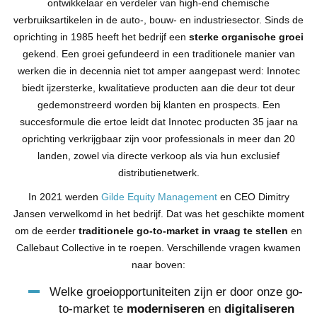
ontwikkelaar en verdeler van high-end chemische
verbruiksartikelen in de auto-, bouw- en industriesector. Sinds de
oprichting in 1985 heeft het bedrijf een
sterke organische groei
gekend. Een groei gefundeerd in een traditionele manier van
werken die in decennia niet tot amper aangepast werd: Innotec
biedt ijzersterke, kwalitatieve producten aan die deur tot deur
gedemonstreerd worden bij klanten en prospects. Een
succesformule die ertoe leidt dat Innotec producten 35 jaar na
oprichting verkrijgbaar zijn voor professionals in meer dan 20
landen, zowel via directe verkoop als via hun exclusief
distributienetwerk.
In 2021 werden
Gilde Equity Management
en CEO Dimitry
Jansen verwelkomd in het bedrijf. Dat was het geschikte moment
om de eerder
traditionele go-to-market in vraag te stellen
en
Callebaut Collective in te roepen. Verschillende vragen kwamen
naar boven:
Welke groeiopportuniteiten zijn er door onze go-
to-market te
moderniseren
en
digitaliseren