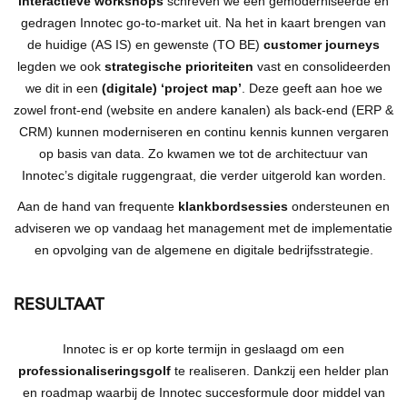
interactieve workshops
schreven we een gemoderniseerde en
gedragen Innotec go-to-market uit. Na het in kaart brengen van
de huidige (AS IS) en gewenste (TO BE)
customer journeys
legden we ook
strategische prioriteiten
vast en consolideerden
we dit in een
(digitale) ‘project map’
. Deze geeft aan hoe we
zowel front-end (website en andere kanalen) als back-end (ERP &
CRM) kunnen moderniseren en continu kennis kunnen vergaren
op basis van data. Zo kwamen we tot de architectuur van
Innotec’s digitale ruggengraat, die verder uitgerold kan worden.
Aan de hand van frequente
klankbordsessies
ondersteunen en
adviseren we op vandaag het management met de implementatie
en opvolging van de algemene en digitale bedrijfsstrategie.
RESULTAAT
Innotec is er op korte termijn in geslaagd om een
professionaliseringsgolf
te realiseren. Dankzij een helder plan
en roadmap waarbij de Innotec succesformule door middel van