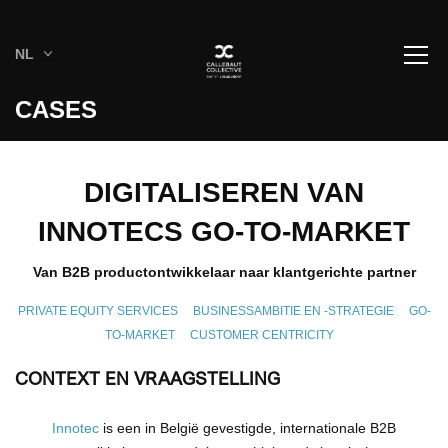
NL
CASES
DIGITALISEREN VAN
INNOTECS GO-TO-MARKET
Van B2B productontwikkelaar naar klantgerichte partner
PRIVATE EQUITY SERVICES
BUSINESSAMBITIE EN -STRATEGIE
GO-
TO-MARKET
CUSTOMER CENTRICITY
CONTEXT EN VRAAGSTELLING
Innotec
is een in België gevestigde, internationale B2B