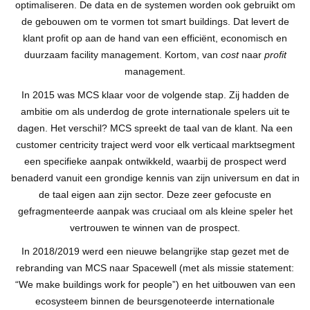
optimaliseren. De data en de systemen worden ook gebruikt om
de gebouwen om te vormen tot smart buildings. Dat levert de
klant profit op aan de hand van een efficiënt, economisch en
duurzaam facility management. Kortom, van
cost
naar
profit
management.
In 2015 was MCS klaar voor de volgende stap. Zij hadden de
ambitie om als underdog de grote internationale spelers uit te
dagen. Het verschil? MCS spreekt de taal van de klant. Na een
customer centricity traject werd voor elk verticaal marktsegment
een specifieke aanpak ontwikkeld, waarbij de prospect werd
benaderd vanuit een grondige kennis van zijn universum en dat in
de taal eigen aan zijn sector. Deze zeer gefocuste en
gefragmenteerde aanpak was cruciaal om als kleine speler het
vertrouwen te winnen van de prospect.
In 2018/2019 werd een nieuwe belangrijke stap gezet met de
rebranding van MCS naar Spacewell (met als missie statement:
“We make buildings work for people”) en het uitbouwen van een
ecosysteem binnen de beursgenoteerde internationale