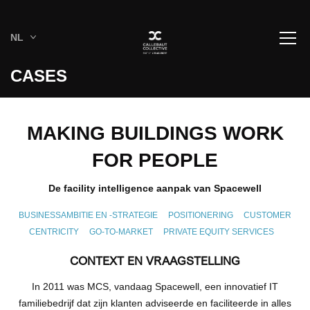
NL
CASES
MAKING BUILDINGS WORK
FOR PEOPLE
De facility intelligence aanpak van Spacewell
BUSINESSAMBITIE EN -STRATEGIE
POSITIONERING
CUSTOMER
CENTRICITY
GO-TO-MARKET
PRIVATE EQUITY SERVICES
CONTEXT EN VRAAGSTELLING
In 2011 was MCS, vandaag Spacewell, een innovatief IT
familiebedrijf dat zijn klanten adviseerde en faciliteerde in alles