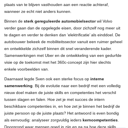
plaats van te blijven vasthouden aan een reactie achteraf,
wanneer ze echt niet anders kunnen.
Binnen de
sterk gereguleerde automobielsector
wil Volvo
verder gaan dan de opgelegde eisen, door zichzelf nog meer uit
te dagen en verder te denken dan ‘elektrificatie’ als einddoel. De
autobouwer bekeek de mobiliteitssector vanuit een ruimer geheel
en ontwikkelde zichzelf binnen dit snel veranderende kader.
Samenwerkingen met Uber en de ontwikkeling van een gedurfde
visie op de toekomst met het 360c-concept zijn hier slechts
enkele voorbeelden van.
Daarnaast legde Sven ook een sterke focus op
interne
samenwerking
. Bij de evolutie naar een bedrijf met een volledig
nieuw doel maken de juiste skills en competenties het verschil
tussen slagen en falen. Hoe zet je met succes de intern
beschikbare competenties in, en hoe zet je binnen het bedrijf de
juiste persoon op de juiste plaats? Het antwoord is even bondig
als eenvoudig: analyseer zorgvuldig ieders
kerncompetenties
.
Doorgrond waar mensen goed in zijn en ga na hoe deze skills