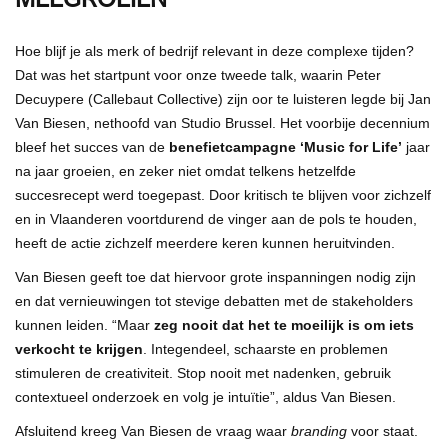
Hoe blijf je als merk of bedrijf relevant in deze complexe tijden?
Dat was het startpunt voor onze tweede talk, waarin Peter
Decuypere (Callebaut Collective) zijn oor te luisteren legde bij Jan
Van Biesen, nethoofd van Studio Brussel. Het voorbije decennium
bleef het succes van de
benefietcampagne ‘Music for Life’
jaar
na jaar groeien, en zeker niet omdat telkens hetzelfde
succesrecept werd toegepast. Door kritisch te blijven voor zichzelf
en in Vlaanderen voortdurend de vinger aan de pols te houden,
heeft de actie zichzelf meerdere keren kunnen heruitvinden.
Van Biesen geeft toe dat hiervoor grote inspanningen nodig zijn
en dat vernieuwingen tot stevige debatten met de stakeholders
kunnen leiden. “Maar
zeg nooit dat het te moeilijk is om iets
verkocht te krijgen
. Integendeel, schaarste en problemen
stimuleren de creativiteit. Stop nooit met nadenken, gebruik
contextueel onderzoek en volg je intuïtie”, aldus Van Biesen.
Afsluitend kreeg Van Biesen de vraag waar
branding
voor staat.