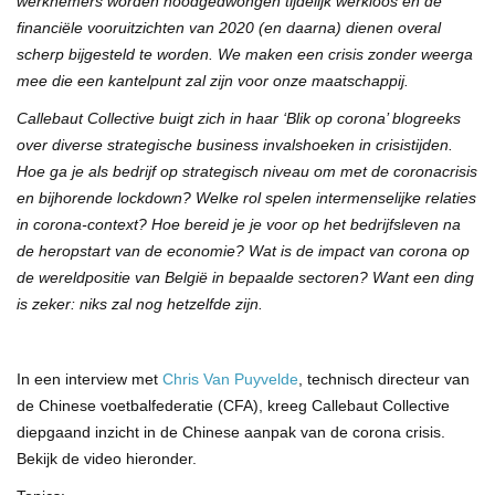
werknemers worden noodgedwongen tijdelijk werkloos en de
financiële vooruitzichten van 2020 (en daarna) dienen overal
scherp bijgesteld te worden. We maken een crisis zonder weerga
mee die een kantelpunt zal zijn voor onze maatschappij.
Callebaut Collective buigt zich in haar ‘Blik op corona’ blogreeks
over diverse strategische business invalshoeken in crisistijden.
Hoe ga je als bedrijf op strategisch niveau om met de coronacrisis
en bijhorende lockdown? Welke rol spelen intermenselijke relaties
in corona-context? Hoe bereid je je voor op het bedrijfsleven na
de heropstart van de economie? Wat is de impact van corona op
de wereldpositie van België in bepaalde sectoren? Want een ding
is zeker: niks zal nog hetzelfde zijn.
In een interview met
Chris Van Puyvelde
, technisch directeur van
de Chinese voetbalfederatie (CFA), kreeg Callebaut Collective
diepgaand inzicht in de Chinese aanpak van de corona crisis.
Bekijk de video hieronder.