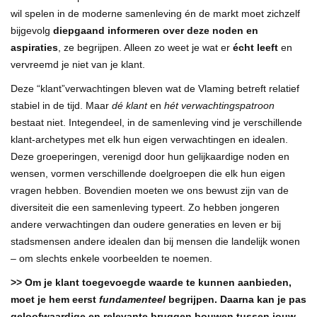
wil spelen in de moderne samenleving én de markt moet zichzelf
bijgevolg
diepgaand informeren over deze noden en
aspiraties
, ze begrijpen. Alleen zo weet je wat er
écht leeft
en
vervreemd je niet van je klant.
Deze “klant”verwachtingen bleven wat de Vlaming betreft relatief
stabiel in de tijd. Maar
dé klant
en
hét verwachtingspatroon
bestaat niet. Integendeel, in de samenleving vind je verschillende
klant-archetypes met elk hun eigen verwachtingen en idealen.
Deze groeperingen, verenigd door hun gelijkaardige noden en
wensen, vormen verschillende doelgroepen die elk hun eigen
vragen hebben. Bovendien moeten we ons bewust zijn van de
diversiteit die een samenleving typeert. Zo hebben jongeren
andere verwachtingen dan oudere generaties en leven er bij
stadsmensen andere idealen dan bij mensen die landelijk wonen
– om slechts enkele voorbeelden te noemen.
>> Om je klant toegevoegde waarde te kunnen aanbieden,
moet je hem eerst
fundamenteel
begrijpen. Daarna kan je pas
geloofwaardige en relevante bruggen bouwen tussen jouw