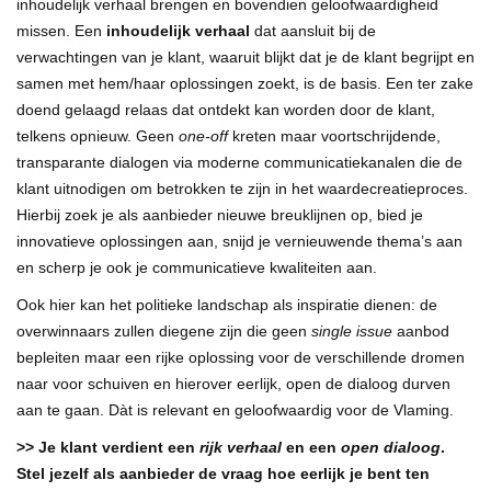
inhoudelijk verhaal brengen en bovendien geloofwaardigheid
missen. Een
inhoudelijk verhaal
dat aansluit bij de
verwachtingen van je klant, waaruit blijkt dat je de klant begrijpt en
samen met hem/haar oplossingen zoekt, is de basis. Een ter zake
doend gelaagd relaas dat ontdekt kan worden door de klant,
telkens opnieuw. Geen
one-off
kreten maar voortschrijdende,
transparante dialogen via moderne communicatiekanalen die de
klant uitnodigen om betrokken te zijn in het waardecreatieproces.
Hierbij zoek je als aanbieder nieuwe breuklijnen op, bied je
innovatieve oplossingen aan, snijd je vernieuwende thema’s aan
en scherp je ook je communicatieve kwaliteiten aan.
Ook hier kan het politieke landschap als inspiratie dienen: de
overwinnaars zullen diegene zijn die geen
single issue
aanbod
bepleiten maar een rijke oplossing voor de verschillende dromen
naar voor schuiven en hierover eerlijk, open de dialoog durven
aan te gaan. Dàt is relevant en geloofwaardig voor de Vlaming.
>> Je klant verdient een
rijk
verhaal
en een
open dialoog
.
Stel jezelf als aanbieder de vraag hoe eerlijk je bent ten