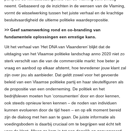
neemt. Gebaseerd op de inzichten in de wensen van de Vlaming,
vormt de wisselwerking tussen het juiste verhaal en de krachtige
besluitvaardigheid de ultieme politieke waardepropositie.
>> Geef samenwerking rond en co-branding van
fundamentele oplossingen een ernstige kans.
Uit het verhaal van ‘Het DNA van Vlaanderen’ blijkt dat de
uitdaging van het Vlaamse politieke landschap anno 2020 niet zo
sterk verschilt van die van de commerciële markt: hoe beter je
vraag en aanbod op elkaar afstemt, hoe tevredener jouw klant zal
zijn over jou als aanbieder. Dat geldt zowel voor het gevoerde
beleid van een Vlaamse politieke partij en haar sleutelfiguren als
de propositie van een onderneming. De politiek en het
bedrijfsleven moeten hun ‘consumenten’ door en door kennen,
ook steeds opnieuw leren kennen – de noden van individuen
kunnen evolueren door de tijd heen – en op elk moment bereid
zijn de dialoog met hen aan te gaan. De juiste informatie als
voedingsbodem is daarbij cruciaal om te begrijpen wat écht telt
voor de klant. Alleen zo kom je tot een degelijk en genuanceerd