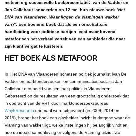
meteen erg succesvolle boekpresentatie: Ivan de Vadder en
Jan Callebaut lanceerden op 12 mei hun nieuwe boek ‘
Het
DNA van Vlaanderen. Waar liggen de Vlamingen wakker
van?
’. Een boeiend boek dat als een onschatbare
handleiding voor politieke partijen leest maar bovenal
metaforisch het verhaal vertelt van een aanbieder die naar
zijn klant vergat te luisteren.
HET BOEK ALS METAFOOR
In ‘Het DNA van Vlaanderen’ schetsen politiek journalist Ivan De
Vadder en marktonderzoeker -en communicatiespecialist Jan
Callebaut een beeld van tien jaar politiek in Vlaanderen.
Gebaseerd op de resultaten van een grootschalig onderzoek dat
in opdracht van de VRT door marktonderzoeksbureau
Why5Research
driemaal werd uitgevoerd (in 2009, 2014 en
2019), brengt het boek een glashelder inzicht in datgene waar de
Vlaming van wakker ligt, welke instellingen hij belangrijk vindt en
hoe de ideale samenleving er volgens de Vlaming uitziet. Zo