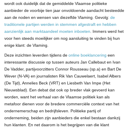
wordt ook duidelijk dat de gemiddelde Vlaamse politieke
aanbieder de voorbije tien jaar onvoldoende aandacht besteedde
aan de noden en wensen van diezelfde Vlaming. Gevolg:
de
traditionele partijen werden in stemmen afgestraft en hebben
aanzienlijk aan marktaandeel moeten inboeten
. Immers werd het
voor hen steeds moeilijker om nog aansluiting te vinden bij hun
enige klant: de Vlaming.
Deze inzichten leverden tijdens de
online boeklancering
een
interessante discussie op tussen auteurs Jan Callebaut en Ivan
De Vadder, partijvoorzitters Connor Rousseau (sp.a) en Bart De
Wever (N-VA) en journalisten Rik Van Cauwelaert, Isabel Albers
(De Tijd), Annelies Beck (VRT) en Liesbeth Van Impe (Het
Nieuwsblad). Een debat dat ook op breder vlak gevoerd kan
worden, want het verhaal van de Vlaamse politiek kan als
metafoor dienen voor de bredere commerciële context van het
ondernemerschap en bedrijfsleven. Politieke partij of
onderneming, beiden zijn aanbieders die enkel bestaan dankzij
hun klanten. En net daarom is het begrijpen van die klant