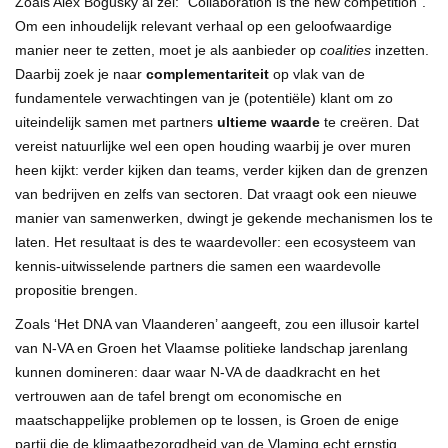
Zoals Alex Bogusky al zei: “Collaboration is the new competition”.
Om een inhoudelijk relevant verhaal op een geloofwaardige
manier neer te zetten, moet je als aanbieder op
coalities
inzetten.
Daarbij zoek je naar
complementariteit
op vlak van de
fundamentele verwachtingen van je (potentiële) klant om zo
uiteindelijk samen met partners
ultieme waarde
te creëren. Dat
vereist natuurlijke wel een open houding waarbij je over muren
heen kijkt: verder kijken dan teams, verder kijken dan de grenzen
van bedrijven en zelfs van sectoren. Dat vraagt ook een nieuwe
manier van samenwerken, dwingt je gekende mechanismen los te
laten. Het resultaat is des te waardevoller: een ecosysteem van
kennis-uitwisselende partners die samen een waardevolle
propositie brengen.
Zoals ‘Het DNA van Vlaanderen’ aangeeft, zou een illusoir kartel
van N-VA en Groen het Vlaamse politieke landschap jarenlang
kunnen domineren: daar waar N-VA de daadkracht en het
vertrouwen aan de tafel brengt om economische en
maatschappelijke problemen op te lossen, is Groen de enige
partij die de klimaatbezorgdheid van de Vlaming echt ernstig